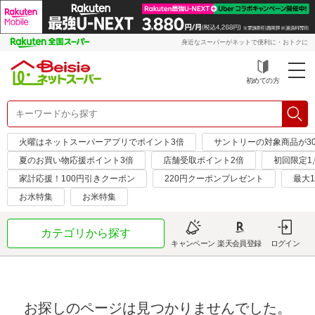
身近なスーパーがネットで便利に・おトクに
初めての方
火曜はネットスーパーアプリでポイント3倍
サントリーの対象商品が30
夏のお買い物応援ポイント3倍
店舗受取ポイント2倍
初回限定1,
家計応援！100円引きクーポン
220円クーポンプレゼント
最大1
お水特集
お米特集
カテゴリから探す
キャンペーン
楽天会員登録
ログイン
お探しのページは見つかりませんでした。