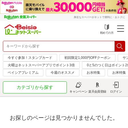
身近なスーパーがネットで便利に・おトクに
初めての方
今すぐ参加！スタンプカード
初回限定1,000円OFFクーポン
サ
火曜はネットスーパーアプリでポイント3倍
0と5のつく日はポイント2
ベイシアプレミアム
今週のオススメ
お水特集
お米特集
カテゴリから探す
キャンペーン
楽天会員登録
ログイン
お探しのページは見つかりませんでした。