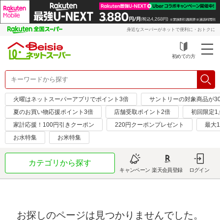
身近なスーパーがネットで便利に・おトクに
初めての方
火曜はネットスーパーアプリでポイント3倍
サントリーの対象商品が30
夏のお買い物応援ポイント3倍
店舗受取ポイント2倍
初回限定1,
家計応援！100円引きクーポン
220円クーポンプレゼント
最大1
お水特集
お米特集
カテゴリから探す
キャンペーン
楽天会員登録
ログイン
お探しのページは見つかりませんでした。