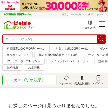
身近なスーパーがネットで便利に・おトクに
初めての方
初回限定1,000円OFFクーポン
対象のお米300円クーポン
ザス
月木ポイント2倍
夏のお買い物応援ポイント3倍
サントリーの対
220円クーポンプレゼント
トイレットペーパークーポン
惣菜ポ
お米特集
お水特集
カテゴリから探す
キャンペーン
楽天会員登録
ログイン
お探しのページは見つかりませんでした。