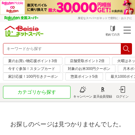
身近なスーパーがネットで便利に・おトクに
初めての方
夏のお買い物応援ポイント3倍
店舗受取ポイント2倍
火曜はネッ
今すぐ参加！スタンプカード
対象のお米300円クーポン
月木ポ
家計応援！100円引きクーポン
惣菜ポイント5倍
最大1000ポイ
カテゴリから探す
キャンペーン
楽天会員登録
ログイン
お探しのページは見つかりませんでした。