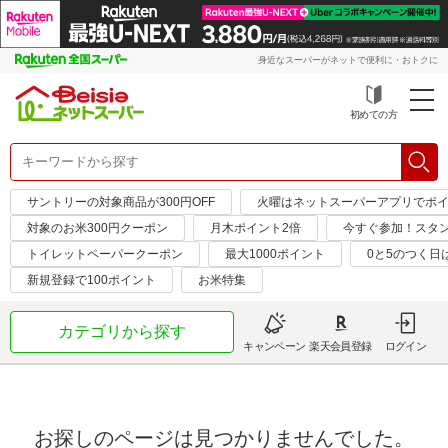
身近なスーパーがネットで便利に・おトクに
初めての方
サントリーの対象商品が300円OFF
火曜はネットスーパーアプリでポイ
対象のお米300円クーポン
月木ポイント2倍
今すぐ参加！スタ
トイレットペーパークーポン
最大1000ポイント
0と5のつく日
新規登録で100ポイント
お米特集
カテゴリから探す
キャンペーン
楽天会員登録
ログイン
お探しのページは見つかりませんでした。