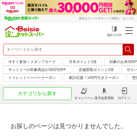
身近なスーパーがネットで便利に・おトクに
初めての方
今すぐ参加！スタンプカード
月木ポイント2倍
対象のお米300
サントリーの対象商品が300円OFF
店舗受取ポイント2倍
ザス
トイレットペーパークーポン
家計応援！100円引きクーポン
惣
カテゴリから探す
キャンペーン
楽天会員登録
ログイン
お探しのページは見つかりませんでした。