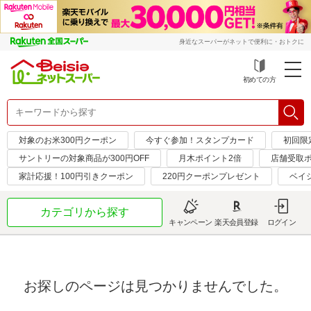
身近なスーパーがネットで便利に・おトクに
初めての方
対象のお米300円クーポン
今すぐ参加！スタンプカード
初回限定
サントリーの対象商品が300円OFF
月木ポイント2倍
店舗受取ポ
家計応援！100円引きクーポン
220円クーポンプレゼント
ベイ
カテゴリから探す
キャンペーン
楽天会員登録
ログイン
お探しのページは見つかりませんでした。