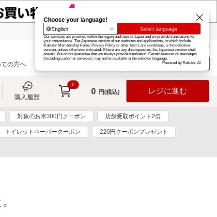
楽天グループ
カード
楽天市場
お知らせ
ヘルプ
楽天会員登録
ログイン
めての方へ
0
0
レジに進む
円(税込)
購入履歴
対象のお米300円クーポン
店舗受取ポイント2倍
トイレットペーパークーポン
220円クーポンプレゼント
た。