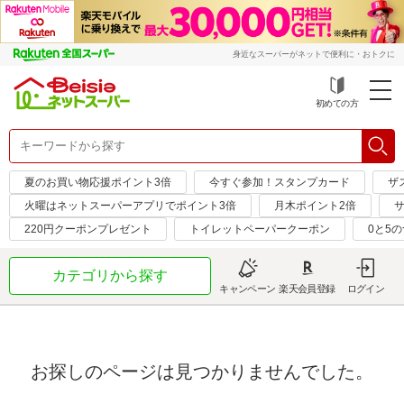
身近なスーパーがネットで便利に・おトクに
初めての方
夏のお買い物応援ポイント3倍
今すぐ参加！スタンプカード
ザ
火曜はネットスーパーアプリでポイント3倍
月木ポイント2倍
サ
220円クーポンプレゼント
トイレットペーパークーポン
0と5
カテゴリから探す
キャンペーン
楽天会員登録
ログイン
お探しのページは見つかりませんでした。