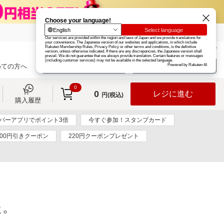
楽天グループ
カード
楽天市場
お知らせ
ヘルプ
楽天会員登録
ログイン
めての方へ
0
0
レジに進む
円(税込)
購入履歴
パーアプリでポイント3倍
今すぐ参加！スタンプカード
00円引きクーポン
220円クーポンプレゼント
た。