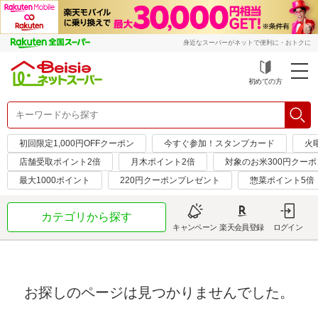
身近なスーパーがネットで便利に・おトクに
初めての方
初回限定1,000円OFFクーポン
今すぐ参加！スタンプカード
火
店舗受取ポイント2倍
月木ポイント2倍
対象のお米300円クーポ
最大1000ポイント
220円クーポンプレゼント
惣菜ポイント5倍
カテゴリから探す
キャンペーン
楽天会員登録
ログイン
お探しのページは見つかりませんでした。