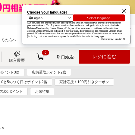
楽天グループ
カード
楽天市場
お知らせ
ヘルプ
楽天会員登録
ログイン
めての方へ
0
0
レジに進む
円(税込)
購入履歴
ポイント3倍
店舗受取ポイント2倍
0と5のつく日はポイント2倍
家計応援！100円引きクーポン
で100ポイント
お米特集
た。