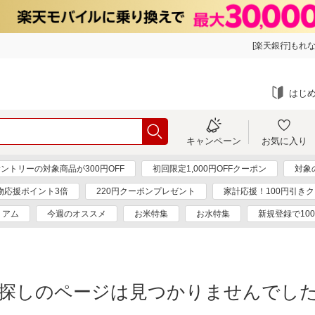
[楽天銀行]もれな
はじ
キャンペーン
お気に入り
ントリーの対象商品が300円OFF
初回限定1,000円OFFクーポン
対象
物応援ポイント3倍
220円クーポンプレゼント
家計応援！100円引き
ミアム
今週のオススメ
お米特集
お水特集
新規登録で10
探しのページは見つかりませんでし