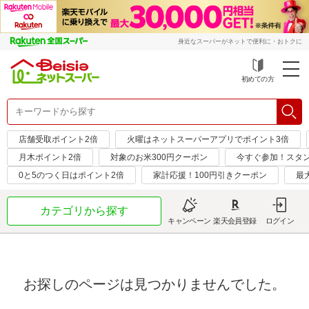
身近なスーパーがネットで便利に・おトクに
初めての方
店舗受取ポイント2倍
火曜はネットスーパーアプリでポイント3倍
月木ポイント2倍
対象のお米300円クーポン
今すぐ参加！スタ
0と5のつく日はポイント2倍
家計応援！100円引きクーポン
最
カテゴリから探す
キャンペーン
楽天会員登録
ログイン
お探しのページは見つかりませんでした。