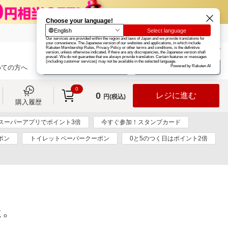
楽天グループ
カード
楽天市場
お知らせ
ヘルプ
楽天会員登録
ログイン
めての方へ
0
0
レジに進む
円(税込)
購入履歴
スーパーアプリでポイント3倍
今すぐ参加！スタンプカード
ポン
トイレットペーパークーポン
0と5のつく日はポイント2倍
た。