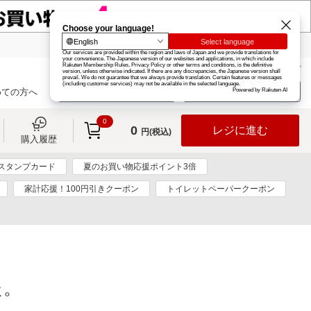
楽天グループ
カード
楽天市場
お知らせ
ヘルプ
楽天会員登録
ログイン
めての方へ
0
0
レジに進む
円(税込)
購入履歴
スタンプカード
夏のお買い物応援ポイント3倍
家計応援！100円引きクーポン
トイレットペーパークーポン
た。