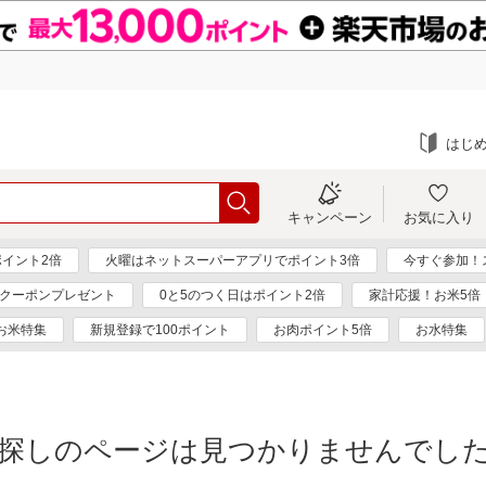
はじ
キャンペーン
お気に入り
ポイント2倍
火曜はネットスーパーアプリでポイント3倍
今すぐ参加！
円クーポンプレゼント
0と5のつく日はポイント2倍
家計応援！お米5倍
お米特集
新規登録で100ポイント
お肉ポイント5倍
お水特集
探しのページは見つかりませんでし