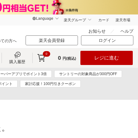
楽天グループ
カード
楽天市場
お知らせ
ヘルプ
楽天会員登録
ログイン
めての方へ
0
0
レジに進む
円(税込)
購入履歴
ーパーアプリでポイント3倍
サントリーの対象商品が300円OFF
0ポイント
家計応援！100円引きクーポン
た。