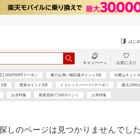
はじ
キャンペーン
お気に入り
1,000円OFFクーポン
夏のお買い物応援ポイント3倍
火曜はネットス
ト2倍
惣菜ポイント5倍
トイレットペーパークーポン
最大100
お水特集
新規登録で100ポイント
お米特集
探しのページは見つかりませんでし