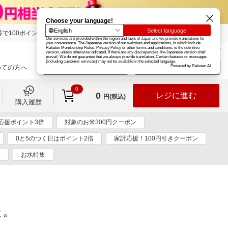
で100ポイント!
楽天グループ
カード
楽天市場
お知らせ
ヘルプ
楽天会員登録
ログイン
めての方へ
0
0
レジに進む
円(税込)
購入履歴
応援ポイント3倍
対象のお米300円クーポン
0と5のつく日はポイント2倍
家計応援！100円引きクーポン
集
お水特集
た。