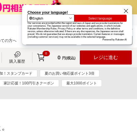
楽天グループ
カード
楽天市場
お知らせ
ヘルプ
楽天会員登録
ログイン
めての方へ
0
0
レジに進む
円(税込)
購入履歴
加！スタンプカード
夏のお買い物応援ポイント3倍
家計応援！100円引きクーポン
最大1000ポイント
た。