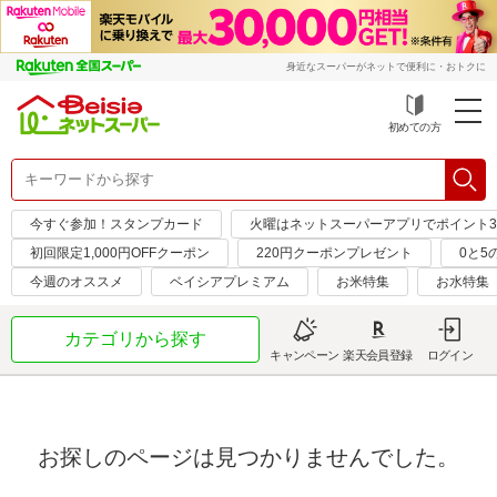
身近なスーパーがネットで便利に・おトクに
初めての方
今すぐ参加！スタンプカード
火曜はネットスーパーアプリでポイント
初回限定1,000円OFFクーポン
220円クーポンプレゼント
0と5
今週のオススメ
ベイシアプレミアム
お米特集
お水特集
カテゴリから探す
キャンペーン
楽天会員登録
ログイン
お探しのページは見つかりませんでした。