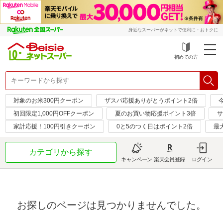
身近なスーパーがネットで便利に・おトクに
初めての方
対象のお米300円クーポン
ザスパ応援ありがとうポイント2倍
初回限定1,000円OFFクーポン
夏のお買い物応援ポイント3倍
サ
家計応援！100円引きクーポン
0と5のつく日はポイント2倍
最
カテゴリから探す
キャンペーン
楽天会員登録
ログイン
お探しのページは見つかりませんでした。