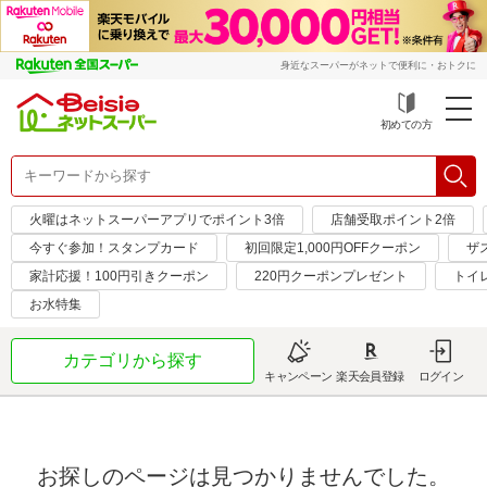
身近なスーパーがネットで便利に・おトクに
初めての方
火曜はネットスーパーアプリでポイント3倍
店舗受取ポイント2倍
今すぐ参加！スタンプカード
初回限定1,000円OFFクーポン
ザ
家計応援！100円引きクーポン
220円クーポンプレゼント
トイ
お水特集
カテゴリから探す
キャンペーン
楽天会員登録
ログイン
お探しのページは見つかりませんでした。