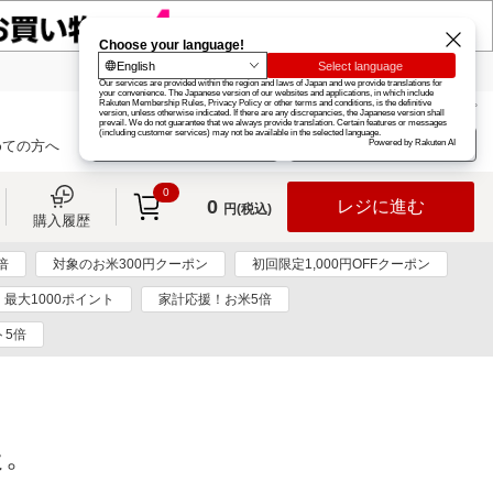
楽天グループ
カード
楽天市場
お知らせ
ヘルプ
楽天会員登録
ログイン
めての方へ
0
0
レジに進む
円(税込)
購入履歴
倍
対象のお米300円クーポン
初回限定1,000円OFFクーポン
最大1000ポイント
家計応援！お米5倍
ト5倍
た。