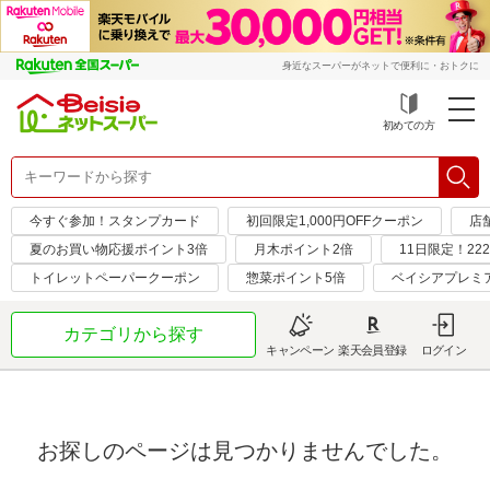
身近なスーパーがネットで便利に・おトクに
初めての方
今すぐ参加！スタンプカード
初回限定1,000円OFFクーポン
店
夏のお買い物応援ポイント3倍
月木ポイント2倍
11日限定！222
トイレットペーパークーポン
惣菜ポイント5倍
ベイシアプレミ
カテゴリから探す
キャンペーン
楽天会員登録
ログイン
お探しのページは見つかりませんでした。