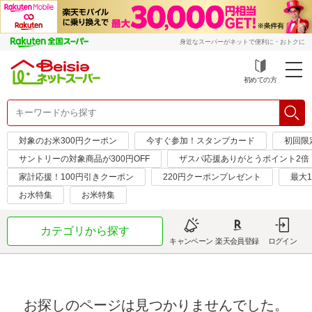
身近なスーパーがネットで便利に・おトクに
初めての方
対象のお米300円クーポン
今すぐ参加！スタンプカード
初回限定
サントリーの対象商品が300円OFF
ザスパ応援ありがとうポイント2倍
家計応援！100円引きクーポン
220円クーポンプレゼント
最大1
お水特集
お米特集
カテゴリから探す
キャンペーン
楽天会員登録
ログイン
お探しのページは見つかりませんでした。