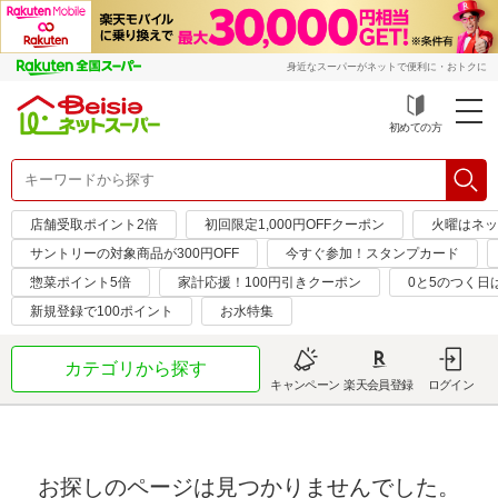
身近なスーパーがネットで便利に・おトクに
初めての方
店舗受取ポイント2倍
初回限定1,000円OFFクーポン
火曜はネッ
サントリーの対象商品が300円OFF
今すぐ参加！スタンプカード
惣菜ポイント5倍
家計応援！100円引きクーポン
0と5のつく日
新規登録で100ポイント
お水特集
カテゴリから探す
キャンペーン
楽天会員登録
ログイン
お探しのページは見つかりませんでした。