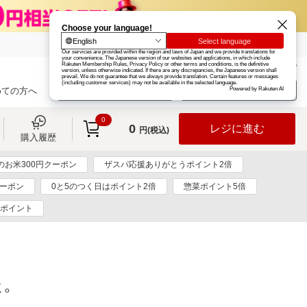
楽天グループ
カード
楽天市場
お知らせ
ヘルプ
楽天会員登録
ログイン
めての方へ
0
0
レジに進む
円(税込)
購入履歴
のお米300円クーポン
ザスパ応援ありがとうポイント2倍
クーポン
0と5のつく日はポイント2倍
惣菜ポイント5倍
0ポイント
た。