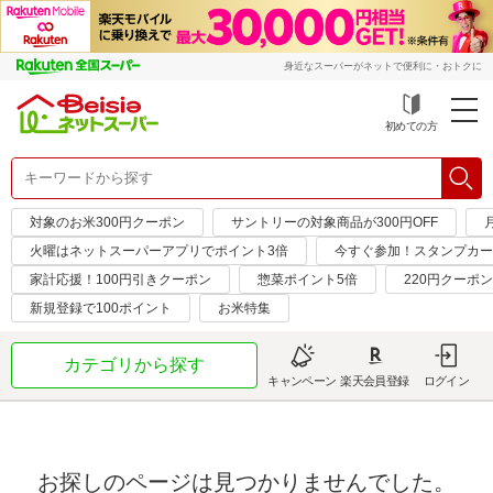
身近なスーパーがネットで便利に・おトクに
初めての方
対象のお米300円クーポン
サントリーの対象商品が300円OFF
火曜はネットスーパーアプリでポイント3倍
今すぐ参加！スタンプカー
家計応援！100円引きクーポン
惣菜ポイント5倍
220円クーポ
新規登録で100ポイント
お米特集
カテゴリから探す
キャンペーン
楽天会員登録
ログイン
お探しのページは見つかりませんでした。