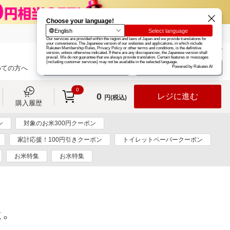
楽天グループ
カード
楽天市場
お知らせ
ヘルプ
楽天会員登録
ログイン
めての方へ
0
0
レジに進む
円(税込)
購入履歴
ン
対象のお米300円クーポン
家計応援！100円引きクーポン
トイレットペーパークーポン
お米特集
お水特集
た。