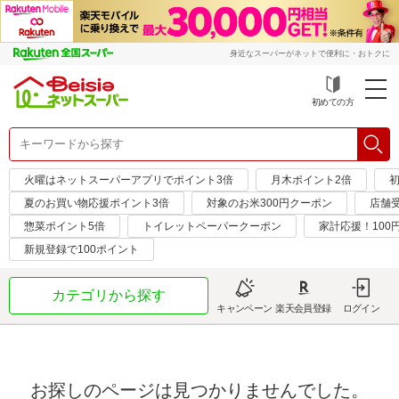
身近なスーパーがネットで便利に・おトクに
初めての方
火曜はネットスーパーアプリでポイント3倍
月木ポイント2倍
初
夏のお買い物応援ポイント3倍
対象のお米300円クーポン
店舗
惣菜ポイント5倍
トイレットペーパークーポン
家計応援！100
新規登録で100ポイント
カテゴリから探す
キャンペーン
楽天会員登録
ログイン
お探しのページは見つかりませんでした。