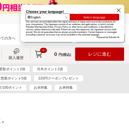
楽天グループ
カード
楽天市場
お知らせ
ヘルプ
楽天会員登録
ログイン
めての方へ
0
0
レジに進む
円(税込)
購入履歴
受取ポイント2倍
月木ポイント2倍
惣菜ポイント5倍
220円クーポンプレゼント
で100ポイント
お水特集
お米特集
た。