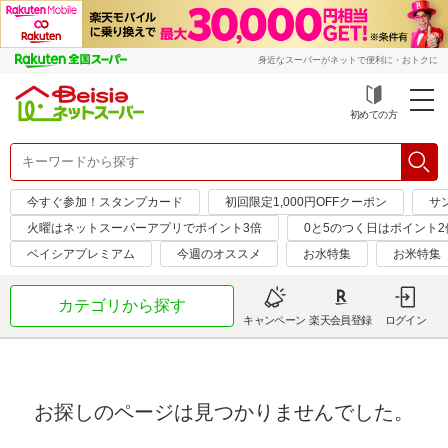
身近なスーパーがネットで便利に・おトクに
初めての方
今すぐ参加！スタンプカード
初回限定1,000円OFFクーポン
サ
火曜はネットスーパーアプリでポイント3倍
0と5のつく日はポイント2
ベイシアプレミアム
今週のオススメ
お水特集
お米特集
カテゴリから探す
キャンペーン
楽天会員登録
ログイン
お探しのページは見つかりませんでした。