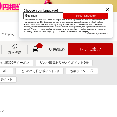
楽天グループ
カード
楽天市場
お知らせ
ヘルプ
楽天会員登録
ログイン
めての方へ
0
0
レジに進む
円(税込)
購入履歴
のお米300円クーポン
ザスパ応援ありがとうポイント2倍
クーポン
0と5のつく日はポイント2倍
惣菜ポイント5倍
0ポイント
た。