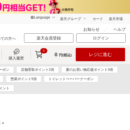
楽天グループ
カード
楽天市場
お知らせ
ヘルプ
楽天会員登録
ログイン
めての方へ
0
0
レジに進む
円(税込)
購入履歴
ーポン
店舗受取ポイント2倍
夏のお買い物応援ポイント3倍
惣菜ポイント5倍
トイレットペーパークーポン
ポイント
た。