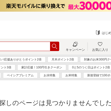
はじ
キャンペーン
お気に入り
スパ応援ありがとうポイント2倍
月木ポイント2倍
対象のお米300円ク
ント3倍
家計応援！100円引きクーポン
0と5のつく日はポイント2倍
ベイシアプレミアム
お水特集
お米特集
新規登録で100
探しのページは見つかりませんでし