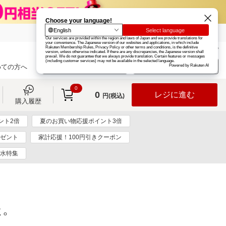
楽天グループ
カード
楽天市場
お知らせ
ヘルプ
楽天会員登録
ログイン
めての方へ
0
0
レジに進む
円(税込)
購入履歴
ント2倍
夏のお買い物応援ポイント3倍
レゼント
家計応援！100円引きクーポン
水特集
た。