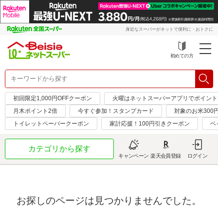
身近なスーパーがネットで便利に・おトクに
初めての方
初回限定1,000円OFFクーポン
火曜はネットスーパーアプリでポイント
月木ポイント2倍
今すぐ参加！スタンプカード
対象のお米300
トイレットペーパークーポン
家計応援！100円引きクーポン
ベ
カテゴリから探す
キャンペーン
楽天会員登録
ログイン
お探しのページは見つかりませんでした。