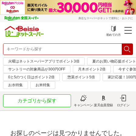
身近なスーパーがネットで便利に・おトクに
初めての方
火曜はネットスーパーアプリでポイント3倍
夏のお買い物応援ポイント
サントリーの対象商品が300円OFF
月木ポイント2倍
今すぐ参
0と5のつく日はポイント2倍
惣菜ポイント5倍
家計応援！100
お水特集
お米特集
カテゴリから探す
キャンペーン
楽天会員登録
ログイン
お探しのページは見つかりませんでした。