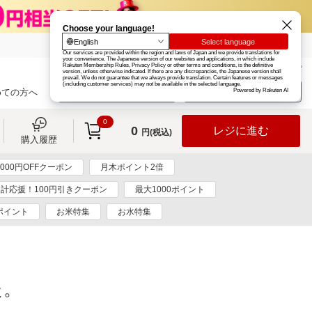
楽天グループ
カード
楽天市場
お知らせ
ヘルプ
楽天会員登録
ログイン
めての方へ
0
0
レジに進む
円(税込)
購入履歴
000円OFFクーポン
月木ポイント2倍
計応援！100円引きクーポン
最大1000ポイント
ポイント
お米特集
お水特集
た。