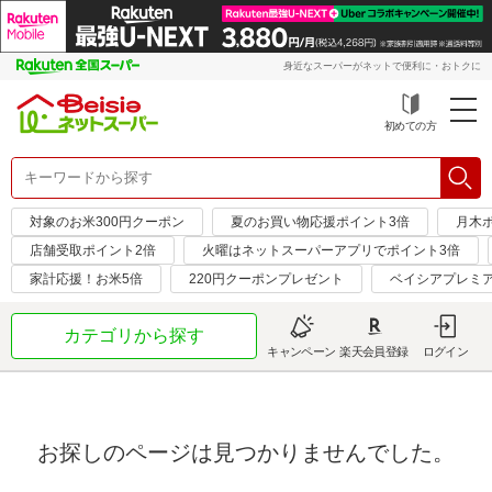
身近なスーパーがネットで便利に・おトクに
初めての方
対象のお米300円クーポン
夏のお買い物応援ポイント3倍
月木
店舗受取ポイント2倍
火曜はネットスーパーアプリでポイント3倍
家計応援！お米5倍
220円クーポンプレゼント
ベイシアプレミ
カテゴリから探す
キャンペーン
楽天会員登録
ログイン
お探しのページは見つかりませんでした。