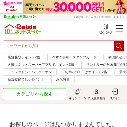
身近なスーパーがネットで便利に・おトクに
初めての方
店舗受取ポイント2倍
今すぐ参加！スタンプカード
初回限定1,
火曜はネットスーパーアプリでポイント3倍
サントリーの対象商品が30
トイレットペーパークーポン
0と5のつく日はポイント2倍
最大
新規登録で100ポイント
お米特集
カテゴリから探す
キャンペーン
楽天会員登録
ログイン
お探しのページは見つかりませんでした。