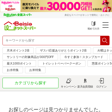
身近なスーパーがネットで便利に・おトクに
初めての方
月木ポイント2倍
ザスパ応援ありがとうポイント2倍
火曜はネッ
サントリーの対象商品が300円OFF
今すぐ参加！スタンプカード
最大1000ポイント
トイレットペーパークーポン
惣菜ポイント5
お水特集
お米特集
カテゴリから探す
キャンペーン
楽天会員登録
ログイン
お探しのページは見つかりませんでした。