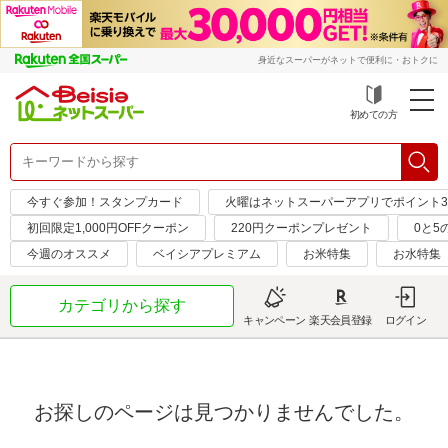
身近なスーパーがネットで便利に・おトクに
初めての方
今すぐ参加！スタンプカード
火曜はネットスーパーアプリでポイント
初回限定1,000円OFFクーポン
220円クーポンプレゼント
0と5
今週のオススメ
ベイシアプレミアム
お米特集
お水特集
カテゴリから探す
キャンペーン
楽天会員登録
ログイン
お探しのページは見つかりませんでした。