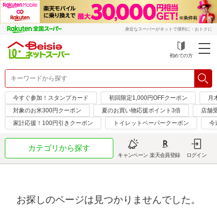
身近なスーパーがネットで便利に・おトクに
初めての方
今すぐ参加！スタンプカード
初回限定1,000円OFFクーポン
月
対象のお米300円クーポン
夏のお買い物応援ポイント3倍
店舗
家計応援！100円引きクーポン
トイレットペーパークーポン
今
カテゴリから探す
キャンペーン
楽天会員登録
ログイン
お探しのページは見つかりませんでした。