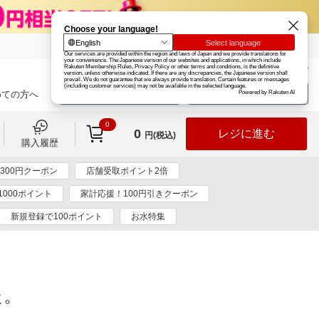
楽天グループ
カード
楽天市場
お知らせ
ヘルプ
楽天会員登録
ログイン
めての方へ
0
0
レジに進む
円(税込)
購入履歴
300円クーポン
店舗受取ポイント2倍
1000ポイント
家計応援！100円引きクーポン
新規登録で100ポイント
お水特集
た。