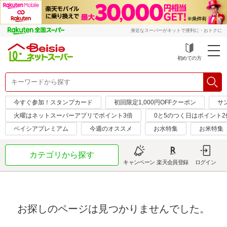
身近なスーパーがネットで便利に・おトクに
初めての方
今すぐ参加！スタンプカード
初回限定1,000円OFFクーポン
サ
火曜はネットスーパーアプリでポイント3倍
0と5のつく日はポイント2
ベイシアプレミアム
今週のオススメ
お水特集
お米特集
カテゴリから探す
キャンペーン
楽天会員登録
ログイン
お探しのページは見つかりませんでした。