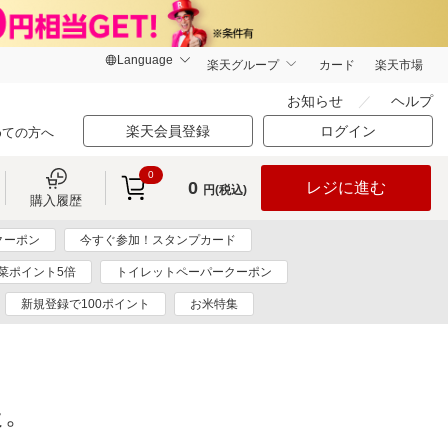
楽天グループ
カード
楽天市場
お知らせ
ヘルプ
楽天会員登録
ログイン
めての方へ
0
0
レジに進む
円(税込)
購入履歴
クーポン
今すぐ参加！スタンプカード
菜ポイント5倍
トイレットペーパークーポン
新規登録で100ポイント
お米特集
た。