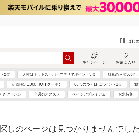
はじ
キャンペーン
お気に入り
ト2倍
火曜はネットスーパーアプリでポイント3倍
対象のお米300円
初回限定1,000円OFFクーポン
0と5のつく日はポイント2倍
惣
円引きクーポン
今週のオススメ
ベイシアプレミアム
お水特集
探しのページは見つかりませんでし