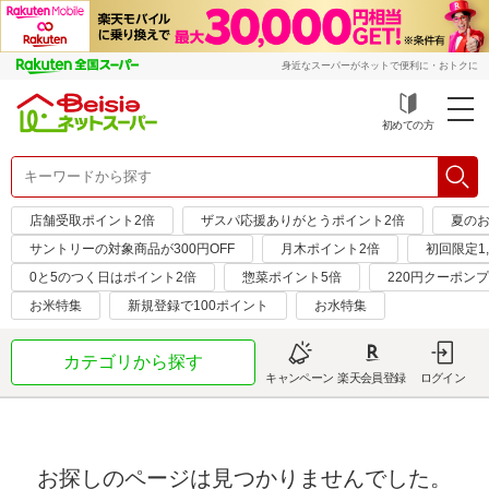
身近なスーパーがネットで便利に・おトクに
初めての方
店舗受取ポイント2倍
ザスパ応援ありがとうポイント2倍
夏のお
サントリーの対象商品が300円OFF
月木ポイント2倍
初回限定1,
0と5のつく日はポイント2倍
惣菜ポイント5倍
220円クーポン
お米特集
新規登録で100ポイント
お水特集
カテゴリから探す
キャンペーン
楽天会員登録
ログイン
お探しのページは見つかりませんでした。