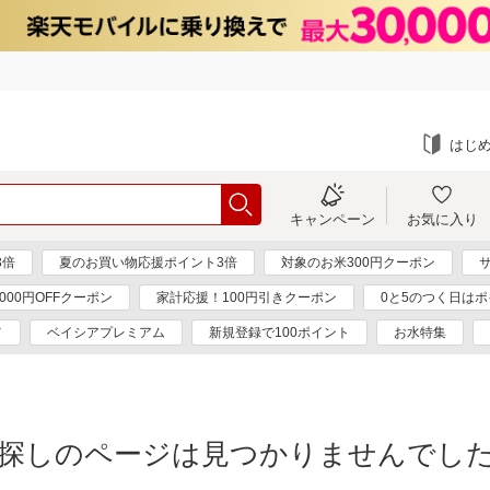
はじ
キャンペーン
お気に入り
3倍
夏のお買い物応援ポイント3倍
対象のお米300円クーポン
000円OFFクーポン
家計応援！100円引きクーポン
0と5のつく日はポ
メ
ベイシアプレミアム
新規登録で100ポイント
お水特集
探しのページは見つかりませんでし