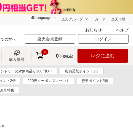
楽天グループ
カード
楽天市場
お知らせ
ヘルプ
楽天会員登録
ログイン
めての方へ
0
0
レジに進む
円(税込)
購入履歴
サントリーの対象商品が300円OFF
店舗受取ポイント2倍
イント2倍
220円クーポンプレゼント
惣菜ポイント5倍
お米特集
た。