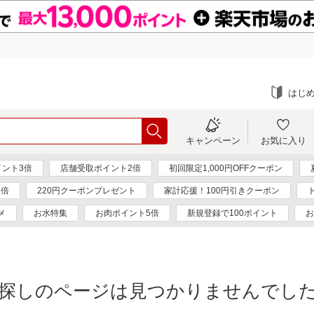
はじ
キャンペーン
お気に入り
ント3倍
店舗受取ポイント2倍
初回限定1,000円OFFクーポン
5倍
220円クーポンプレゼント
家計応援！100円引きクーポン
メ
お水特集
お肉ポイント5倍
新規登録で100ポイント
お
探しのページは見つかりませんでし