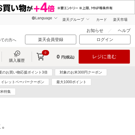
楽天グループ
カード
楽天市場
お知らせ
ヘルプ
楽天会員登録
ログイン
めての方へ
0
0
レジに進む
円(税込)
購入履歴
夏のお買い物応援ポイント3倍
対象のお米300円クーポン
トイレットペーパークーポン
最大1000ポイント
米特集
た。